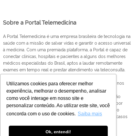
Sobre a Portal Telemedicina
A Portal Telemedicina é uma empresa brasileira de tecnologia na
saúde com a missão de salvar vidas e garantir o acesso universal
à medicina. Com uma premiada plataforma, a Portal é capaz de
conectar clínicas, hospitais e pacientes a alguns dos melhores
médicos especialistas do Brasil, aptos a laudar remotamente
exames em tempo real e prestar atendimento via teleconsulta.
Com uma tecnologia inovadora que conecta diretamente nos
Utilizamos cookies para oferecer melhor
aparelhos médicos por meio de multiprotocolos de
experiência, melhorar o desempenho, analisar
comunicação e Internet das Coisas (Iot), as informações são
como você interage em nosso site e
enviadas diretamente do equipamento, pré-processadas por
personalizar conteúdo. Ao utilizar este site, você
Inteligência Artificial e, em seguida, analisadas pelo médico
concorda com o uso de cookies.
Saiba mais
responsável – que devolve o laudo em até uma hora em casos
emergenciais.
Ok, entendi!